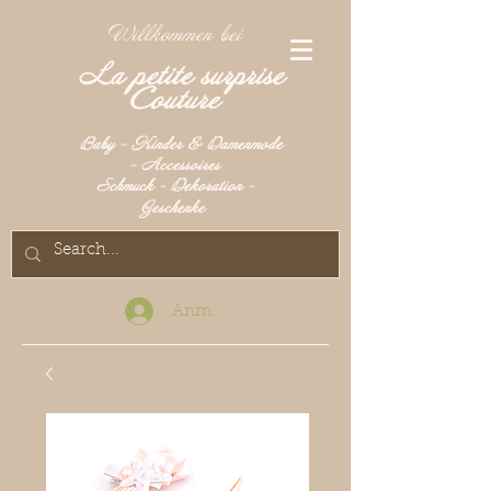
Willkommen bei
La petite surprise
Couture
Baby - Kinder & Damenmode
- Accessoires
Schmuck - Dekoration -
Geschenke
Anmelden