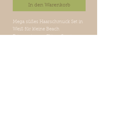
In den Warenkorb
Mega süßes Haarschmuck Set in
Weiß für kleine Beach
Prinzessinnen. Glitzer Seesterne,
Muschel und Meerjungfrauflosse
aus Pailletten als Hingucker im
Haar. Maße große Spange 10,5
x8,5 cm, kleine Spange 5x4 cm.
Handmade.
©
2018-2026
La petite surprise
Couture