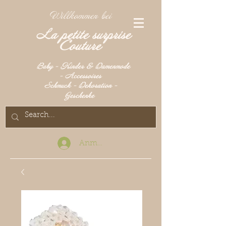
Willkommen bei
La petite surprise
Couture
Baby - Kinder & Damenmode
- Accessoires
Schmuck - Dekoration -
Geschenke
Anmelden