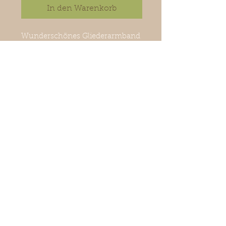
In den Warenkorb
Wunderschönes Gliederarmband
auf Gummiband. Zinklagierung
mit Acetat. Sehr schön mit
anderen Armbändern.
Schmuckstück kommt inkl.
Geschenkbox und Schleife.
©
2018-2026
La petite surprise
Couture
Exklusive Damen-
u.Kindermode,Accessoires, Schmuck
& Dekoration