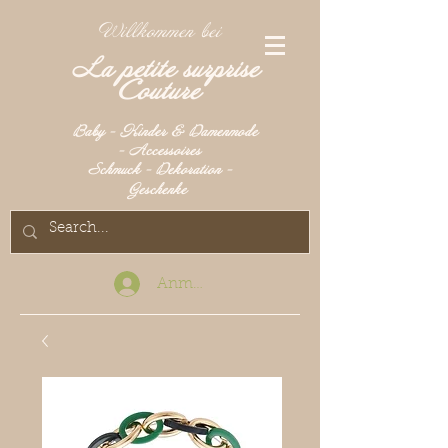
Willkommen bei
La petite surprise
Couture
Baby - Kinder & Damenmode
- Accessoires
Schmuck - Dekoration -
Geschenke
Anmelden