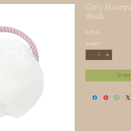
Girly Haar
Weiß
Preis
6,00 €
Anzahl
*
In de