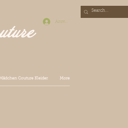
Anmelden
uture
Mädchen Couture Kleider
More