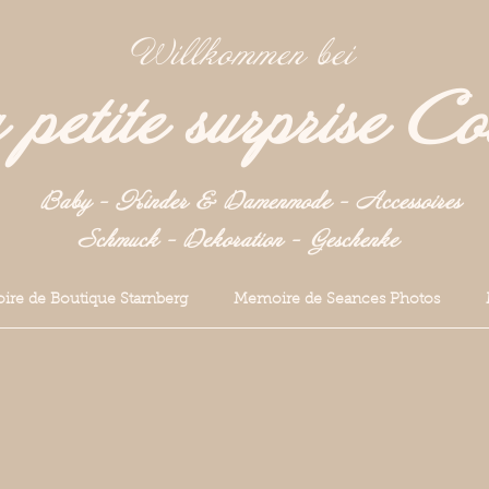
Willkommen bei
petite surprise Co
Baby - Kinder & Damenmode - Accessoires
Schmuck - Dekoration -
Geschenke
re de Boutique Starnberg
Memoire de Seances Photos