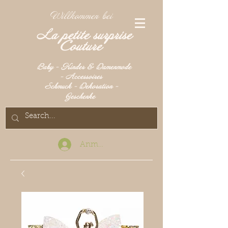
Willkommen bei
La petite surprise
Couture
Baby - Kinder & Damenmode
- Accessoires
Schmuck - Dekoration -
Geschenke
Anmelden