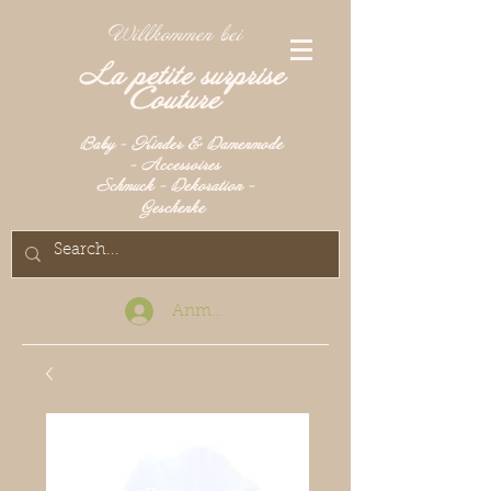
Willkommen bei
La petite surprise
Couture
Baby - Kinder & Damenmode
- Accessoires
Schmuck - Dekoration -
Geschenke
Anmelden