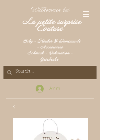
Willkommen bei
La petite surprise
Couture
Baby - Kinder & Damenmode
- Accessoires
Schmuck - Dekoration -
Geschenke
Anmelden