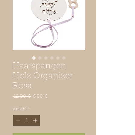
Haarspangen
Holz Organizer
Rosa
Standardpreis
Sale-
 12,00 € 
6,00 €
Preis
Anzahl
*