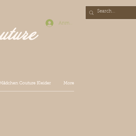
Anmelden
uture
Mädchen Couture Kleider
More