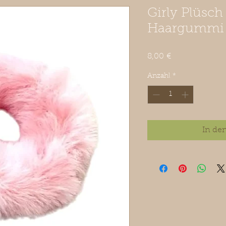
Girly Plüsc
Haargummi 
Preis
8,00 €
Anzahl
*
In de