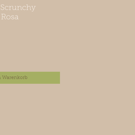
h Scrunchy
Rosa
n Warenkorb