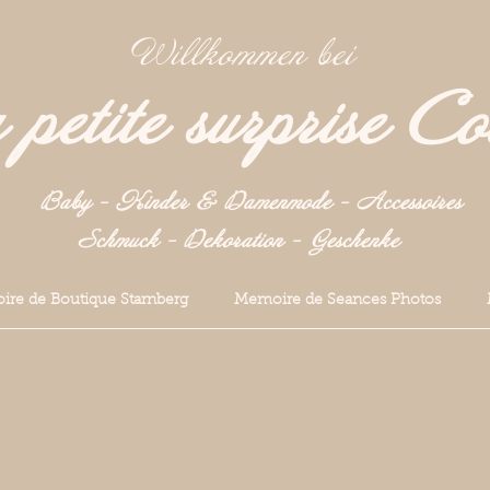
Willkommen bei
petite surprise Co
Baby - Kinder & Damenmode - Accessoires
Schmuck - Dekoration -
Geschenke
re de Boutique Starnberg
Memoire de Seances Photos