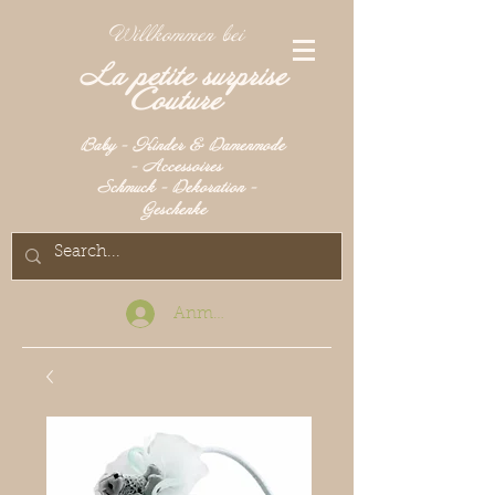
Willkommen bei
La petite surprise
Couture
Baby - Kinder & Damenmode
- Accessoires
Schmuck - Dekoration -
Geschenke
Anmelden