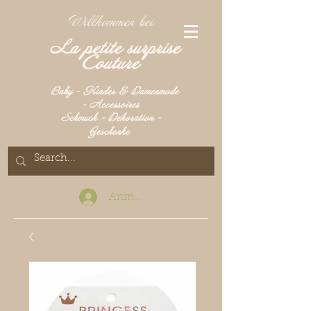
Willkommen bei
La petite surprise
Couture
Baby - Kinder & Damenmode
- Accessoires
Schmuck - Dekoration -
Geschenke
Anmelden