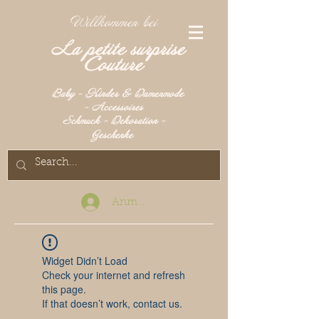
Willkommen bei
La petite surprise
Couture
Baby - Kinder & Damenmode
- Accessoires
Schmuck - Dekoration -
Geschenke
Anmelden
Widget Didn’t Load
Check your internet and refresh
this page.
If that doesn’t work, contact us.