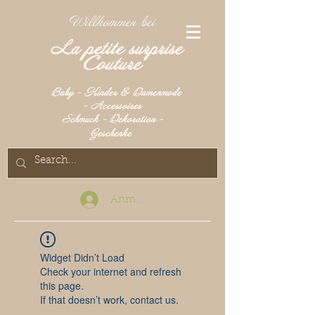
Willkommen bei
La petite surprise
Couture
Baby - Kinder & Damenmode
- Accessoires
Schmuck - Dekoration -
Geschenke
Anmelden
Widget Didn’t Load
Check your internet and refresh
this page.
If that doesn’t work, contact us.