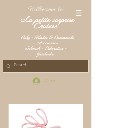
Willkommen bei
La petite surprise
Couture
Baby - Kinder & Damenmode
- Accessoires
Schmuck - Dekoration -
Geschenke
Anmelden