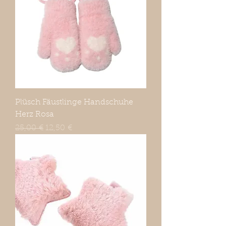
Plüsch Fäustlinge Handschuhe
Herz Rosa
Standardpreis
Sale-Preis
25,00 €
12,50 €