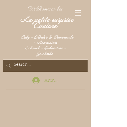
Willkommen bei
La petite surprise
Couture
Baby - Kinder & Damenmode
- Accessoires
Schmuck - Dekoration -
Geschenke
Anmelden