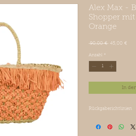
Alex Max - 
Shopper mit
Orange
Standardpre
Sal
 90,00 € 
45,00 €
Prei
Anzahl
*
In de
Rückgaberichtlinien
Reduzierte Ware ist v