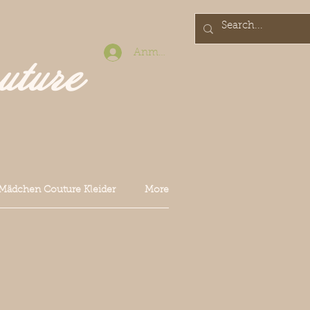
Anmelden
uture
Mädchen Couture Kleider
More