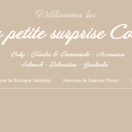
Willkommen bei
petite surprise Co
Baby - Kinder & Damenmode - Accessoires
Schmuck - Dekoration -
Geschenke
re de Boutique Starnberg
Memoire de Seances Photos