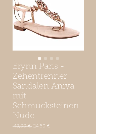
Erynn Paris -
Zehentrenner
Sandalen Aniya
mit
Schmucksteinen
Nude
Standardpreis
Sale-
 49,00 € 
24,50 €
Preis