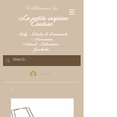
Willkommen bei
La petite surprise
Couture
Baby - Kinder & Damenmode
- Accessoires
Schmuck - Dekoration -
Geschenke
Anmelden