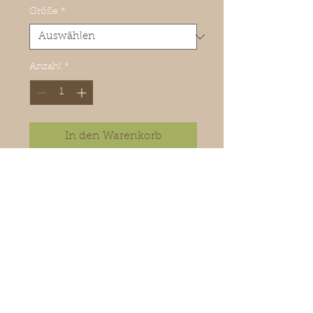
Größe
*
Anzahl
*
In den Warenkorb
Wunderschöne Sommer
Sandalen mit Schmucksteinen.
PU Leder.
Rückgaberichtlinien
Reduzierte Ware ist vom Umtausch
ausgeschlossen.