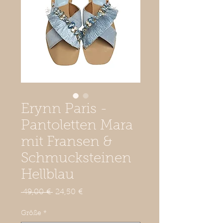
Erynn Paris -
Pantoletten Mara
mit Fransen &
Schmucksteinen
Hellblau
Standardpreis
Sale-
 49,00 € 
24,50 €
Preis
Größe
*