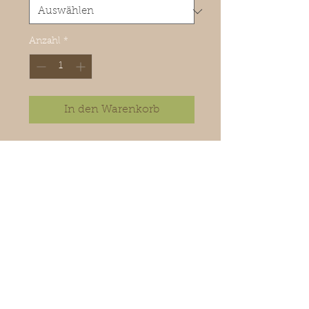
Anzahl
*
In den Warenkorb
Wunderschöne leichte Sommer
Pantoletten mit großen edlen
Steinchen- u. Fransenverzierung.
PU Leder.
Rückgaberichtlinien
Reduzierte Ware ist vom Umtausch
ausgeschlossen.