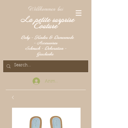
Willkommen bei
La petite surprise
Couture
Baby - Kinder & Damenmode
- Accessoires
Schmuck - Dekoration -
Geschenke
Anmelden