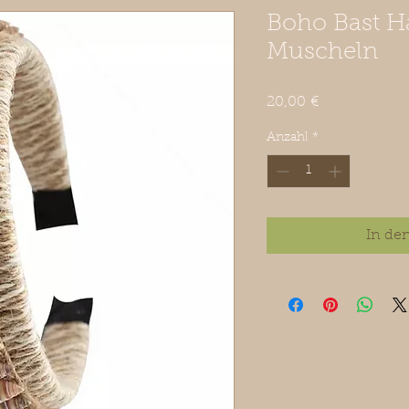
Boho Bast Ha
Muscheln
Preis
20,00 €
Anzahl
*
In de