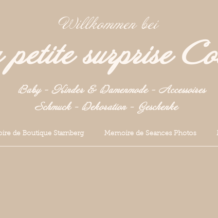
Willkommen bei
petite surprise Co
Baby - Kinder & Damenmode - Accessoires
Schmuck - Dekoration -
Geschenke
re de Boutique Starnberg
Memoire de Seances Photos