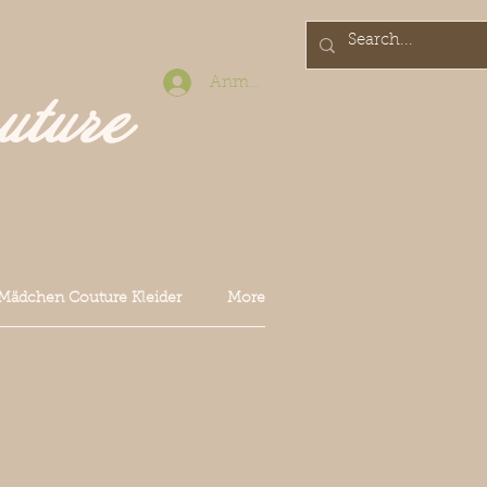
Anmelden
uture
Mädchen Couture Kleider
More