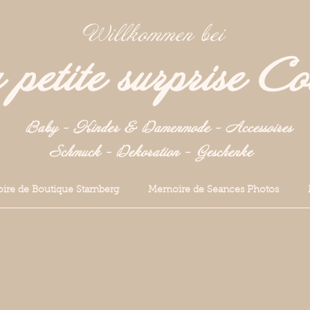
Willkommen bei
petite surprise Co
Baby - Kinder & Damenmode - Accessoires
Schmuck - Dekoration -
Geschenke
re de Boutique Starnberg
Memoire de Seances Photos