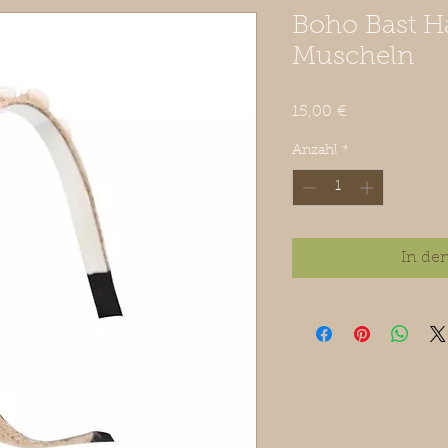
Boho Bast Ha
Muscheln
Preis
15,00 €
Anzahl
*
In de