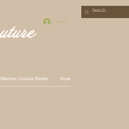
Anmelden
uture
Mädchen Couture Kleider
More