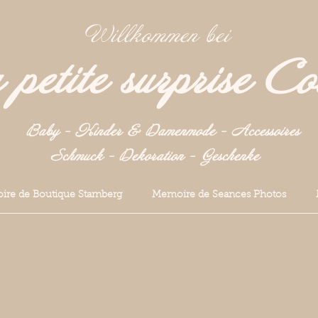
Willkommen bei
petite surprise Co
Baby - Kinder & Damenmode - Accessoires
Schmuck - Dekoration -
Geschenke
re de Boutique Starnberg
Memoire de Seances Photos