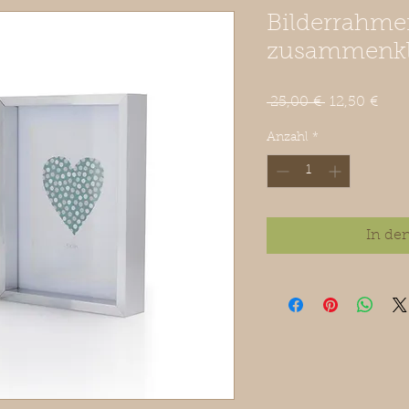
Bilderrahme
zusammenkla
Standardpre
Sale
 25,00 € 
12,50 €
Prei
Anzahl
*
In de