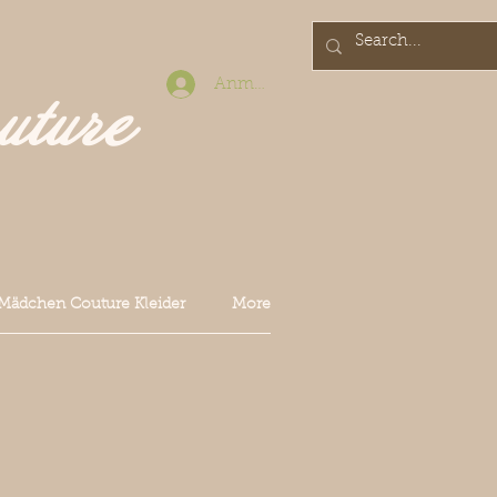
Anmelden
uture
Mädchen Couture Kleider
More