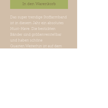
In den Warenkorb
Das super trendige Stoffarmband
ist in diesem Jahr ein absolutes
Must-Have. Die bestickten
Bänder sind größenverstellbar
und haben schöne
Quasten.Weiterhin ist auf dem
Stoffband ein Statement gestickt.
Des Weiteren kann es lässig mit
anderem Schmuck kombiniert
werden.
Größe: kleinster Umfang: 7.5 cm
bis größter Umfang: 12 cm. Breite
1,8 cm.