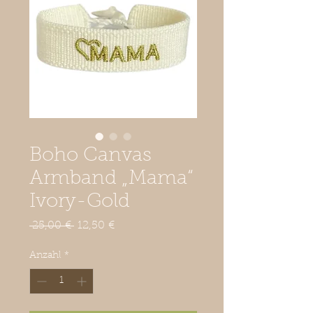
Boho Canvas
Armband „Mama“
Ivory-Gold
Standardpreis
Sale-
 25,00 € 
12,50 €
Preis
Anzahl
*