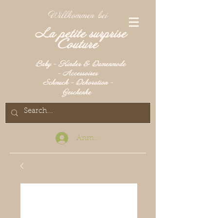
Willkommen bei
La petite surprise
Couture
Baby - Kinder & Damenmode
- Accessoires
Schmuck - Dekoration -
Geschenke
Anmelden