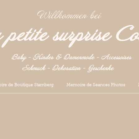
Willkommen bei
petite surprise Co
Baby - Kinder & Damenmode - Accessoires
Schmuck - Dekoration -
Geschenke
re de Boutique Starnberg
Memoire de Seances Photos