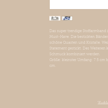
Das super trendige Stoffarmband i
Must-Have. Die bestickten Bänder
schöne Quasten und Kristalle. Wei
Statement gestickt. Des Weiteren 
Schmuck kombiniert werden.
Größe: kleinster Umfang: 7.5 cm b
cm.
Exklu