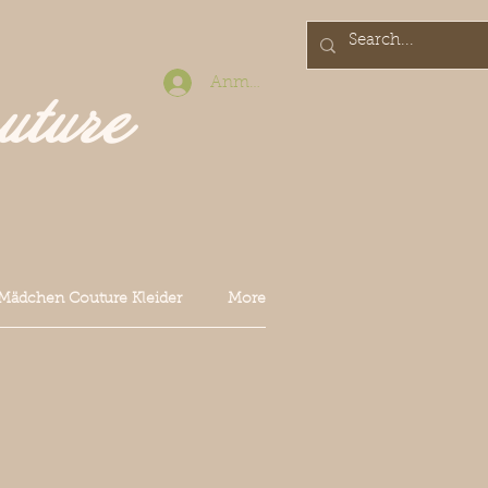
Anmelden
uture
Mädchen Couture Kleider
More