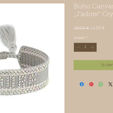
Boho Canva
„J‘adore“ Cr
Standardpre
Sale
 29,00 € 
14,50 €
Prei
Anzahl
*
In de