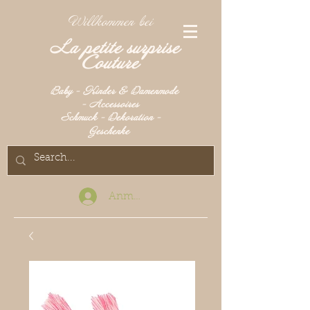
Willkommen bei
La petite surprise
Couture
Baby - Kinder & Damenmode
- Accessoires
Schmuck - Dekoration -
Geschenke
Anmelden