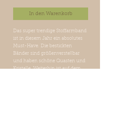
In den Warenkorb
Das super trendige Stoffarmband
ist in diesem Jahr ein absolutes
Must-Have. Die bestickten
Bänder sind größenverstellbar
und haben schöne Quasten und
Kristalle. Weiterhin ist auf dem
Stoffband ein Statement gestickt.
Des Weiteren kann es lässig mit
anderem Schmuck kombiniert
werden.
Größe: kleinster Umfang: 7.5 cm
bis größter Umfang: 12 cm. Breite
1,8 cm.