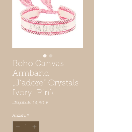
Boho Canvas
Armband
„J‘adore“ Crystals
Ivory-Pink
Standardpreis
Sale-
 29,00 € 
14,50 €
Preis
Anzahl
*