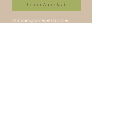
In den Warenkorb
Wunderschönes elastisches
Armband aus Seidenband mit
Kristallperlen. Farbe Beige. Sehr
schön mit anderen Armbändern.
Schmuckstück kommt mit
Geschenkbox und Schleife.
©
2018-2026
La petite surprise
Couture
Exklusive Damen-
u.Kindermode,Accessoires, Schmuck
& Dekoration