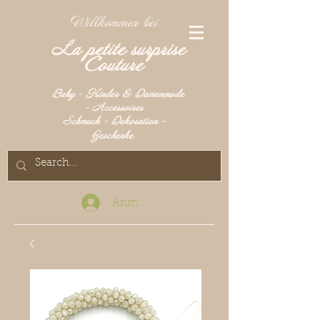
Willkommen bei
La petite surprise
Couture
Baby - Kinder & Damenmode
- Accessoires
Schmuck - Dekoration -
Geschenke
Anmelden