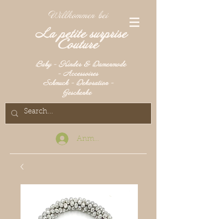
Willkommen bei
La petite surprise
Couture
Baby - Kinder & Damenmode
- Accessoires
Schmuck - Dekoration -
Geschenke
Anmelden