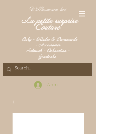
Willkommen bei
La petite surprise
Couture
Baby - Kinder & Damenmode
- Accessoires
Schmuck - Dekoration -
Geschenke
Anmelden