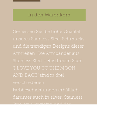
In den Warenkorb
Geniessen Sie die hohe Qualität
unseres Stainless Steel Schmucks
und die trendigen Designs dieser
Armreifen. Die Armbänder aus
Stainless Steel - Rostfreiem Stahl
"I LOVE YOU TO THE MOON
AND BACK" sind in drei
verschiedenen
Farbbeschichtungen erhältlich,
darunter auch in silver. Stainless
Steel ist allergiefrei und das
Verfärbungsrisiko sehr gering.
Material: Stainless Steel (rostfrei
Stahl). Hinweis: Der Slogan ist auf
beiden Seiten des Armbandes