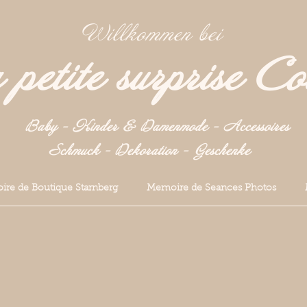
Willkommen bei
petite surprise Co
Baby - Kinder & Damenmode - Accessoires
Schmuck - Dekoration -
Geschenke
re de Boutique Starnberg
Memoire de Seances Photos