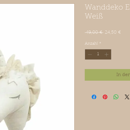
Wanddeko E
Weiß
Standardpre
Sale
 49,00 € 
24,50 €
Prei
Anzahl
*
In de