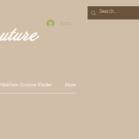
Anmelden
uture
Mädchen Couture Kleider
More