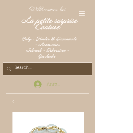
Willkommen bei
La petite surprise
Couture
Baby - Kinder & Damenmode
- Accessoires
Schmuck - Dekoration -
Geschenke
Anmelden