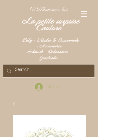
Willkommen bei
La petite surprise
Couture
Baby - Kinder & Damenmode
- Accessoires
Schmuck - Dekoration -
Geschenke
Anmelden