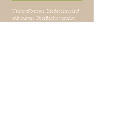
Unser silbernes Gliederarmband
mit matter Oberfläche verleiht
deinem Outfit einen exklusiven
Touch. Es ist zeitlos und passt
einfach zu jedem Outfit und
sollte in keiner
Schmucksammlung fehlen.
©
2018-2026
La petite surprise
Couture
Exklusive Damen-
u.Kindermode,Accessoires, Schmuck
& Dekoration