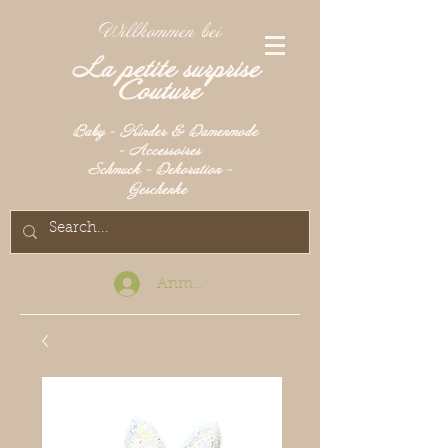
Willkommen bei
La petite surprise
Couture
Baby - Kinder & Damenmode
- Accessoires
Schmuck - Dekoration -
Geschenke
Anmelden