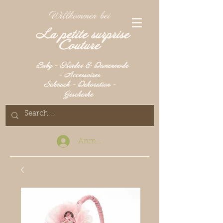
Willkommen bei
La petite surprise
Couture
Baby - Kinder & Damenmode
- Accessoires
Schmuck - Dekoration -
Geschenke
Anmelden