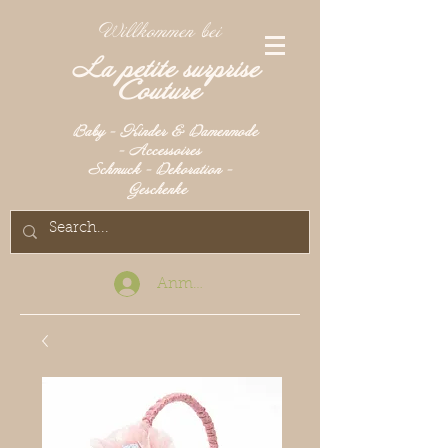
Willkommen bei
La petite surprise
Couture
Baby - Kinder & Damenmode
- Accessoires
Schmuck - Dekoration -
Geschenke
Anmelden