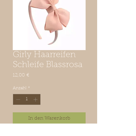
Girly Haarreifen
Schleife Blassrosa
Preis
12,00 €
Anzahl
*
In den Warenkorb
Süßer schlichter Haarreifen mit 