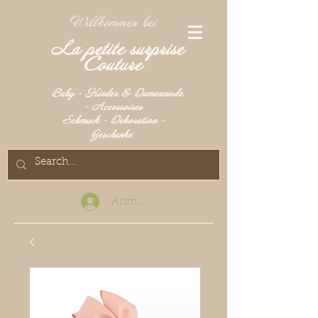
Willkommen bei
La petite surprise
Couture
Baby - Kinder & Damenmode
- Accessoires
Schmuck - Dekoration -
Geschenke
Anmelden