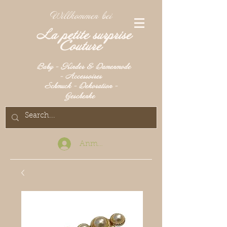
Willkommen bei
La petite surprise
Couture
Baby - Kinder & Damenmode
- Accessoires
Schmuck - Dekoration -
Geschenke
Anmelden