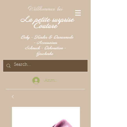
Willkommen bei
La petite surprise
Couture
Baby - Kinder & Damenmode
- Accessoires
Schmuck - Dekoration -
Geschenke
Anmelden