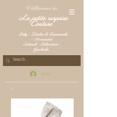
Willkommen bei
La petite surprise
Couture
Baby - Kinder & Damenmode
- Accessoires
Schmuck - Dekoration -
Geschenke
Anmelden