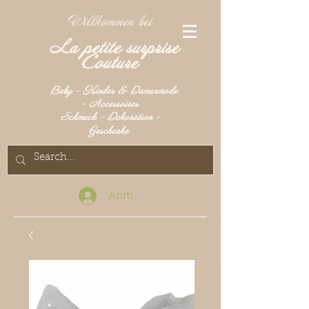
Willkommen bei
La petite surprise
Couture
Baby - Kinder & Damenmode
- Accessoires
Schmuck - Dekoration -
Geschenke
Anmelden