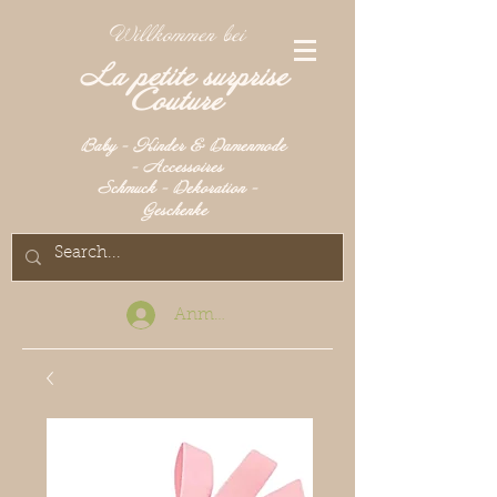
Willkommen bei
La petite surprise
Couture
Baby - Kinder & Damenmode
- Accessoires
Schmuck - Dekoration -
Geschenke
Anmelden