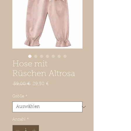
Hose mit
Rüschen Altrosa
Standardpreis
Sale-
 59,00 € 
29,50 €
Preis
Größe
*
Anzahl
*