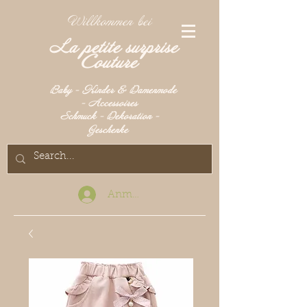
Willkommen bei
La petite surprise
Couture
Baby - Kinder & Damenmode
- Accessoires
Schmuck - Dekoration -
Geschenke
Anmelden