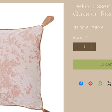
Deko Kissen
Quasten Ros
Standardpre
Sale
 35,00 € 
17,50 €
Prei
Anzahl
*
In de