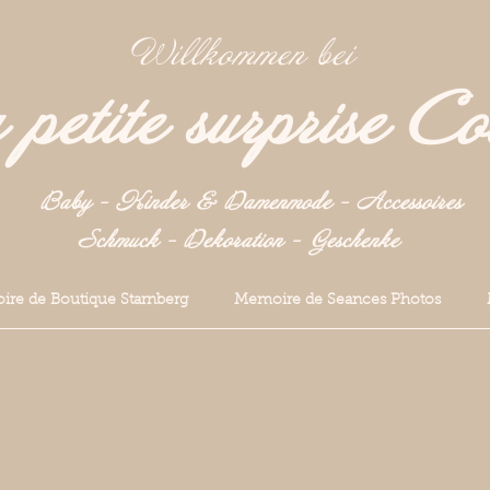
Willkommen bei
petite surprise Co
Baby - Kinder & Damenmode - Accessoires
Schmuck - Dekoration -
Geschenke
re de Boutique Starnberg
Memoire de Seances Photos