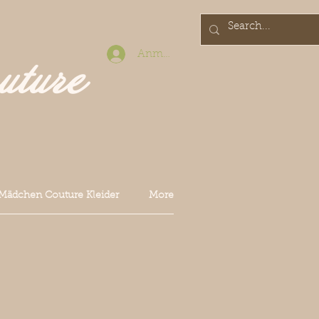
Anmelden
uture
Mädchen Couture Kleider
More