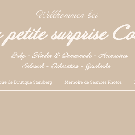
Willkommen bei
petite surprise Co
Baby - Kinder & Damenmode - Accessoires
Schmuck - Dekoration -
Geschenke
re de Boutique Starnberg
Memoire de Seances Photos