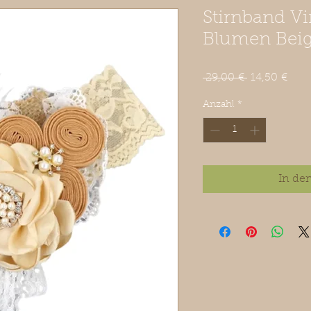
Stirnband Vi
Blumen Bei
Standardpre
Sale
 29,00 € 
14,50 €
Prei
Anzahl
*
In de