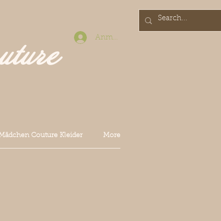
Anmelden
uture
Mädchen Couture Kleider
More