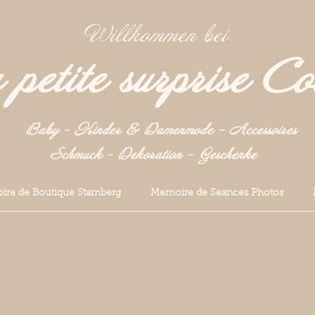
Willkommen bei
petite surprise Co
Baby - Kinder & Damenmode - Accessoires
Schmuck - Dekoration -
Geschenke
re de Boutique Starnberg
Memoire de Seances Photos