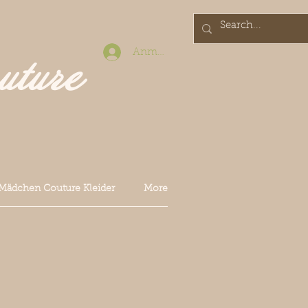
Anmelden
uture
Mädchen Couture Kleider
More