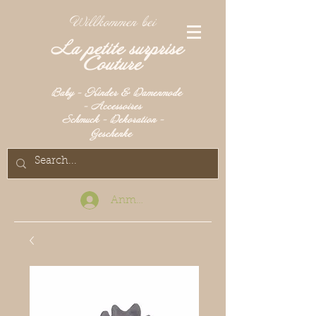
Willkommen bei
La petite surprise
Couture
Baby - Kinder & Damenmode
- Accessoires
Schmuck - Dekoration -
Geschenke
Anmelden