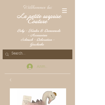
Willkommen bei
La petite surprise
Couture
Baby - Kinder & Damenmode
- Accessoires
Schmuck - Dekoration -
Geschenke
Anmelden