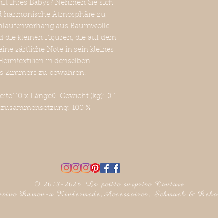
kunft Ihres Babys? Nehmen Sie sich
und harmonische Atmosphäre zu
chlaufenvorhang aus Baumwolle!
die kleinen Figuren, die auf dem
ne zärtliche Note in sein kleines
Heimtextilien in denselben
es Zimmers zu bewahren!
te110 x Länge0 Gewicht (kg): 0.1
tzusammensetzung: 100 %
© 2018-2026
La petite surprise Couture
sive Damen-u.Kindermode,Accessoires, Schmuck & Deko