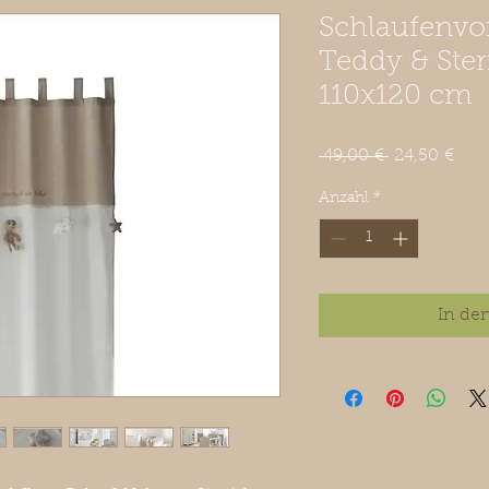
Schlaufenvo
Teddy & Ste
110x120 cm
Standardpre
Sale
 49,00 € 
24,50 €
Prei
Anzahl
*
In de