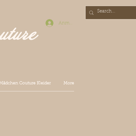
Anmelden
uture
Mädchen Couture Kleider
More