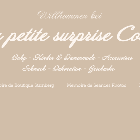
Willkommen bei
petite surprise Co
Baby - Kinder & Damenmode - Accessoires
Schmuck - Dekoration -
Geschenke
re de Boutique Starnberg
Memoire de Seances Photos