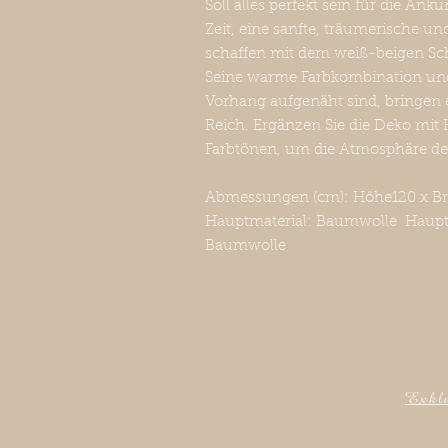
Soll alles perfekt sein für die An
Zeit, eine sanfte, träumerische 
schaffen mit dem weiß-beigen S
Seine warme Farbkombination und 
Vorhang aufgenäht sind, bringen ei
Reich. Ergänzen Sie die Deko mit 
Farbtönen, um die Atmosphäre d
Abmessungen (cm): Höhe120 x Brei
Hauptmaterial: Baumwolle Haup
Baumwolle
Exklu