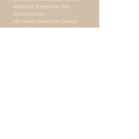
absoluten Eyecatcher fürs
Kinderzimmer.
Mit seinen liebevollen Details,
den schlafenden Augen und den
aufgesetzten Öhrchen wird das
Zubettgehen zum reinsten
Vergnügen. Gefertigt aus
weichen, hochwertigen
Materialien sorgt er für die
optimale Wohlfühltemperatur –
ganz ohne Verrutschen wie bei
einer herkömmlichen Decke.
Baby-Schlafsack hat ein Design
in den Farben Rosa,
Apricot/Pfirsich, Weiß und Grau.