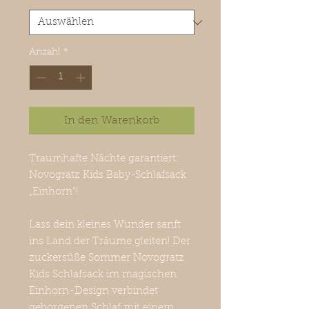
Anzahl
*
In den Warenkorb
Traumhafte Nächte garantiert:
Novogratz Kids Baby-Schlafsack
„Einhorn“!
Lass dein kleines Wunder sanft
ins Land der Träume gleiten! Der
zuckersüße Sommer Novogratz
Kids Schlafsack im magischen
Einhorn-Design verbindet
geborgenen Schlaf mit einem