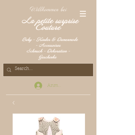
Willkommen bei
La petite surprise
Couture
Baby - Kinder & Damenmode
- Accessoires
Schmuck - Dekoration -
Geschenke
Anmelden