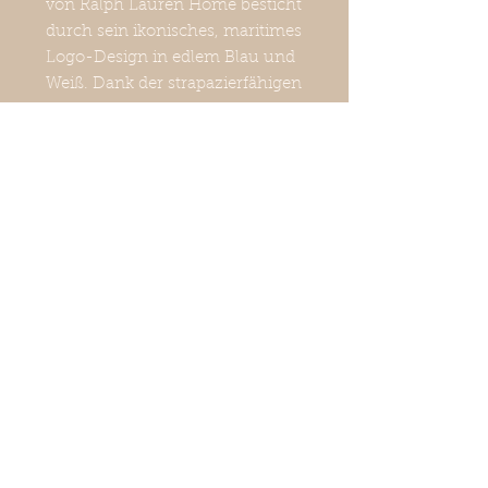
von Ralph Lauren Home besticht
durch sein ikonisches, maritimes
Logo-Design in edlem Blau und
Weiß. Dank der strapazierfähigen
Verarbeitung eignet es sich
perfekt für anspruchsvolle
Wohnräume sowie für stilvolle
Stunden auf der Terrasse oder
dem Balkon.
Ein echtes Designer-Statement
für Ihr Interior!
Besonderheit: Vielseitig
einsetzbar für drinnen und
draußen.
Eigenschaften: Wasserabweisend
(water resistant) und UV-
beständig.