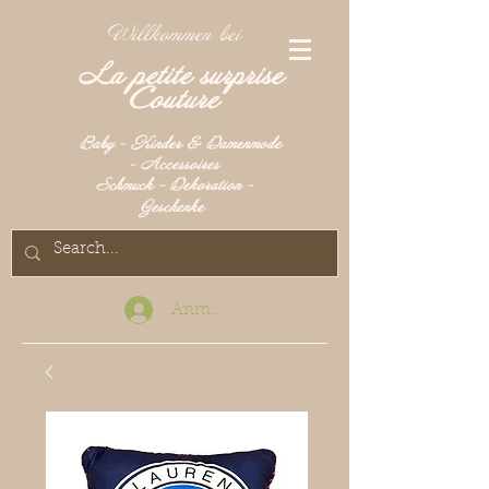
Willkommen bei
La petite surprise
Couture
Baby - Kinder & Damenmode
- Accessoires
Schmuck - Dekoration -
Geschenke
Anmelden